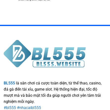
Xèng
BL555
Nổ
Bách
Hũ
Phát
Thần
Bách
Tài
Trúng
BL555:
Từ
Săn
BL555
Lộc
Vàng,
Trúng
Thưởng
Liền
Tay
BL555
là sân chơi cá cược toàn diện, từ thể thao, casino,
đá gà đến tài xỉu, game slot. Hệ thống hiện đại, tốc độ
mượt mà và bảo mật tối đa giúp người chơi yên tâm trải
nghiệm mỗi ngày.
#bl555
#nhacaibl555