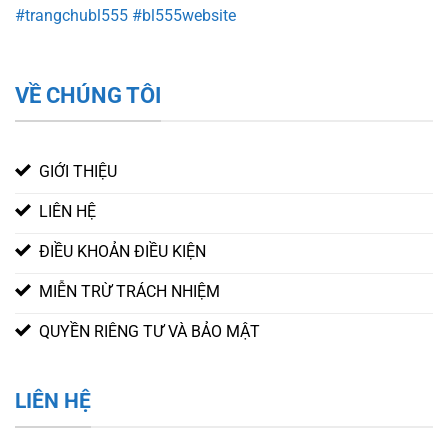
#trangchubl555
#bl555website
VỀ CHÚNG TÔI
GIỚI THIỆU
LIÊN HỆ
ĐIỀU KHOẢN ĐIỀU KIỆN
MIỄN TRỪ TRÁCH NHIỆM
QUYỀN RIÊNG TƯ VÀ BẢO MẬT
LIÊN HỆ