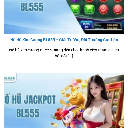
Nổ Hũ Kim Cương BL555 – Giải Trí Vui, Đổi Thưởng Cực Lớn
Nổ hũ kim cương BL555 mang đến cho thành viên tham gia cơ
hội đổi [...]