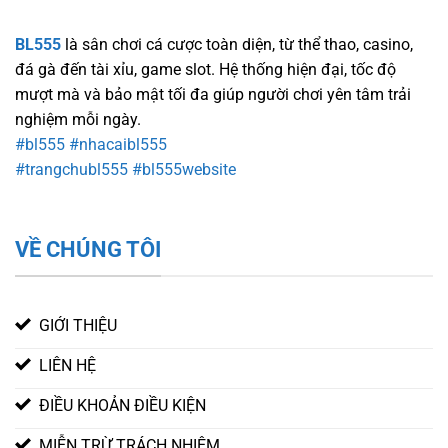
BL555
là sân chơi cá cược toàn diện, từ thể thao, casino,
đá gà đến tài xỉu, game slot. Hệ thống hiện đại, tốc độ
mượt mà và bảo mật tối đa giúp người chơi yên tâm trải
nghiệm mỗi ngày.
#bl555
#nhacaibl555
#trangchubl555
#bl555website
VỀ CHÚNG TÔI
GIỚI THIỆU
LIÊN HỆ
ĐIỀU KHOẢN ĐIỀU KIỆN
MIỄN TRỪ TRÁCH NHIỆM