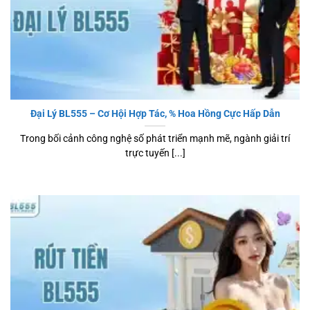
Đại Lý BL555 – Cơ Hội Hợp Tác, % Hoa Hồng Cực Hấp Dẫn
Trong bối cảnh công nghệ số phát triển mạnh mẽ, ngành giải trí
trực tuyến [...]