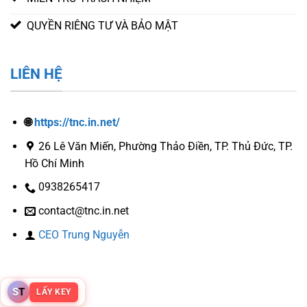
QUYỀN RIÊNG TƯ VÀ BẢO MẬT
LIÊN HỆ
🌐
https://tnc.in.net/
26 Lê Văn Miến, Phường Thảo Điền, TP. Thủ Đức, TP.
Hồ Chí Minh
0938265417
contact@tnc.in.net
CEO Trung Nguyễn
S
T
LẤY KEY