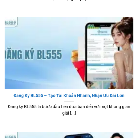
Đăng Ký BL555 – Tạo Tài Khoản Nhanh, Nhận Ưu Đãi Lớn
Đăng ký BL555 là bước đầu tiên đưa bạn đến với một không gian
giải [...]