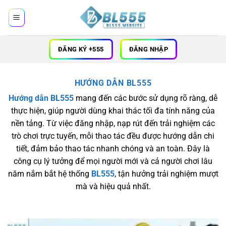
Bỏ
qua
nội
dung
ĐĂNG KÝ +555
ĐĂNG NHẬP
HƯỚNG DẪN BL555
Hướng dẫn BL555
mang đến các bước sử dụng rõ ràng, dễ
thực hiện, giúp người dùng khai thác tối đa tính năng của
nền tảng. Từ việc đăng nhập, nạp rút đến trải nghiệm các
trò chơi trực tuyến, mỗi thao tác đều được hướng dẫn chi
tiết, đảm bảo thao tác nhanh chóng và an toàn. Đây là
công cụ lý tưởng để mọi người mới và cả người chơi lâu
năm nắm bắt hệ thống
BL555
, tận hưởng trải nghiệm mượt
mà và hiệu quả nhất.