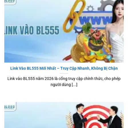
Link Vào BL555 Mới Nhất – Truy Cập Nhanh, Không Bị Chặn
Link vào BL555 năm 2026 là cổng truy cập chính thức, cho phép
người dùng [...]