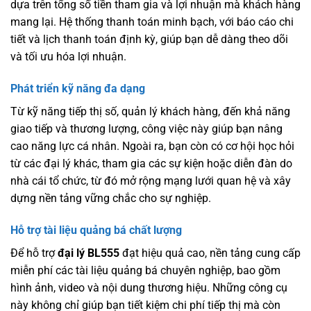
dựa trên tổng số tiền tham gia và lợi nhuận mà khách hàng
mang lại. Hệ thống thanh toán minh bạch, với báo cáo chi
tiết và lịch thanh toán định kỳ, giúp bạn dễ dàng theo dõi
và tối ưu hóa lợi nhuận.
Phát triển kỹ năng đa dạng
Từ kỹ năng tiếp thị số, quản lý khách hàng, đến khả năng
giao tiếp và thương lượng, công việc này giúp bạn nâng
cao năng lực cá nhân. Ngoài ra, bạn còn có cơ hội học hỏi
từ các đại lý khác, tham gia các sự kiện hoặc diễn đàn do
nhà cái tổ chức, từ đó mở rộng mạng lưới quan hệ và xây
dựng nền tảng vững chắc cho sự nghiệp.
Hỗ trợ tài liệu quảng bá chất lượng
Để hỗ trợ
đại lý BL555
đạt hiệu quả cao, nền tảng cung cấp
miễn phí các tài liệu quảng bá chuyên nghiệp, bao gồm
hình ảnh, video và nội dung thương hiệu. Những công cụ
này không chỉ giúp bạn tiết kiệm chi phí tiếp thị mà còn