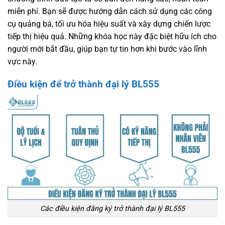
miễn phí. Bạn sẽ được hướng dẫn cách sử dụng các công
cụ quảng bá, tối ưu hóa hiệu suất và xây dựng chiến lược
tiếp thị hiệu quả. Những khóa học này đặc biệt hữu ích cho
người mới bắt đầu, giúp bạn tự tin hơn khi bước vào lĩnh
vực này.
Điều kiện để trở thành đại lý BL555
Các điều kiện đăng ký trở thành đại lý BL555