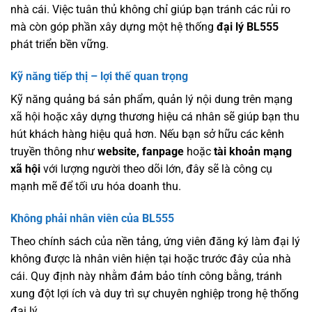
nhà cái. Việc tuân thủ không chỉ giúp bạn tránh các rủi ro
mà còn góp phần xây dựng một hệ thống
đại lý BL555
phát triển bền vững.
Kỹ năng tiếp thị – lợi thế quan trọng
Kỹ năng quảng bá sản phẩm, quản lý nội dung trên mạng
xã hội hoặc xây dựng thương hiệu cá nhân sẽ giúp bạn thu
hút khách hàng hiệu quả hơn. Nếu bạn sở hữu các kênh
truyền thông như
website, fanpage
hoặc
tài khoản mạng
xã hội
với lượng người theo dõi lớn, đây sẽ là công cụ
mạnh mẽ để tối ưu hóa doanh thu.
Không phải nhân viên của BL555
Theo chính sách của nền tảng, ứng viên đăng ký làm đại lý
không được là nhân viên hiện tại hoặc trước đây của nhà
cái. Quy định này nhằm đảm bảo tính công bằng, tránh
xung đột lợi ích và duy trì sự chuyên nghiệp trong hệ thống
đại lý.