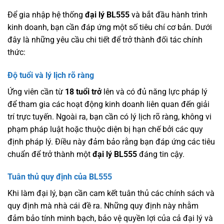
Để gia nhập hệ thống
đại lý BL555
và bắt đầu hành trình
kinh doanh, bạn cần đáp ứng một số tiêu chí cơ bản. Dưới
đây là những yêu cầu chi tiết để trở thành đối tác chính
thức:
Độ tuổi và lý lịch rõ ràng
Ứng viên cần từ
18 tuổi trở
lên và có đủ năng lực pháp lý
để tham gia các hoạt động kinh doanh liên quan đến giải
trí trực tuyến. Ngoài ra, bạn cần có lý lịch rõ ràng, không vi
phạm pháp luật hoặc thuộc diện bị hạn chế bởi các quy
định pháp lý. Điều này đảm bảo rằng bạn đáp ứng các tiêu
chuẩn để trở thành một
đại lý BL555
đáng tin cậy.
Tuân thủ quy định của BL555
Khi làm đại lý, bạn cần cam kết tuân thủ các chính sách và
quy định mà nhà cái đề ra. Những quy định này nhằm
đảm bảo tính minh bạch, bảo vệ quyền lợi của cả đại lý và