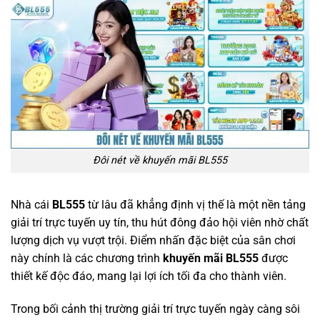
Đôi nét về khuyến mãi BL555
Nhà cái
BL555
từ lâu đã khẳng định vị thế là một nền tảng
giải trí trực tuyến uy tín, thu hút đông đảo hội viên nhờ chất
lượng dịch vụ vượt trội. Điểm nhấn đặc biệt của sân chơi
này chính là các chương trình
khuyến mãi BL555
được
thiết kế độc đáo, mang lại lợi ích tối đa cho thành viên.
Trong bối cảnh thị trường giải trí trực tuyến ngày càng sôi