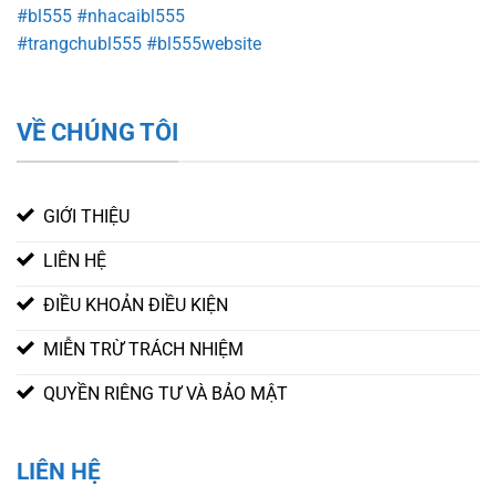
#bl555
#nhacaibl555
#trangchubl555
#bl555website
VỀ CHÚNG TÔI
GIỚI THIỆU
LIÊN HỆ
ĐIỀU KHOẢN ĐIỀU KIỆN
MIỄN TRỪ TRÁCH NHIỆM
QUYỀN RIÊNG TƯ VÀ BẢO MẬT
LIÊN HỆ