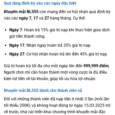
Quà tặng định kỳ vào các ngày đặc biệt
Khuyến mãi BL555
còn mang đến cơ hội nhận quà định kỳ
vào các
ngày 7, 17
và
27
hàng tháng. Cụ thể:
Ngày 7
: Hoàn trả 15% giá trị nạp khi thực hiện giao dịch
gửi tiền thành công.
Ngày 17
: Nhận ngay hoàn trả 35% giá trị nạp.
Ngày 27
: Cơ hội nhận hoàn trả lên đến 45% giá trị nạp.
Giá trị hoàn trả tối đa cho mỗi ngày lên đến
999,999 điểm
.
Người chơi chỉ cần hoàn thành một vòng cược là đủ điều
kiện rút tiền về tài khoản, giúp tối ưu hóa lợi nhuận.
Khuyến mãi BL555 dành cho thành viên cũ
Đối với những thành viên đã nạp tiền ít nhất 3 lần (mỗi lần
tối thiểu 200K) và không hoạt động từ ngày 15.03.2025 trở
về trước, nhà cái triển khai chương trình khuyến mãi đặc