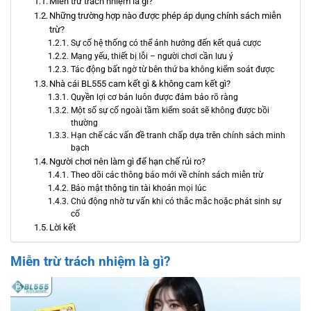
Miễn trừ trách nhiệm là gì?
Những trường hợp nào được phép áp dụng chính sách miễn
trừ?
Sự cố hệ thống có thể ảnh hưởng đến kết quả cược
Mạng yếu, thiết bị lỗi – người chơi cần lưu ý
Tác động bất ngờ từ bên thứ ba không kiểm soát được
Nhà cái BL555 cam kết gì & không cam kết gì?
Quyền lợi cơ bản luôn được đảm bảo rõ ràng
Một số sự cố ngoài tầm kiểm soát sẽ không được bồi
thường
Hạn chế các vấn đề tranh chấp dựa trên chính sách minh
bạch
Người chơi nên làm gì để hạn chế rủi ro?
Theo dõi các thông báo mới về chính sách miễn trừ
Bảo mật thông tin tài khoản mọi lúc
Chủ động nhờ tư vấn khi có thắc mắc hoặc phát sinh sự
cố
Lời kết
Miễn trừ trách nhiệm là gì?