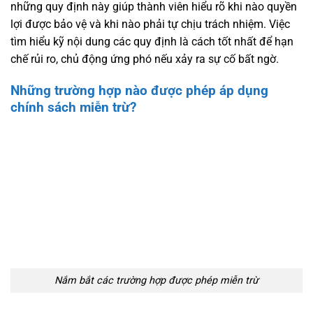
những quy định này giúp thành viên hiểu rõ khi nào quyền
lợi được bảo vệ và khi nào phải tự chịu trách nhiệm. Việc
tìm hiểu kỹ nội dung các quy định là cách tốt nhất để hạn
chế rủi ro, chủ động ứng phó nếu xảy ra sự cố bất ngờ.
Những trường hợp nào được phép áp dụng
chính sách miễn trừ?
Nắm bắt các trường hợp được phép miễn trừ