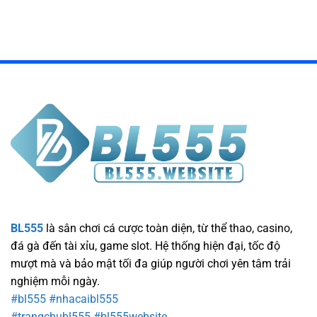
BL555
là sân chơi cá cược toàn diện, từ thể thao, casino,
đá gà đến tài xỉu, game slot. Hệ thống hiện đại, tốc độ
mượt mà và bảo mật tối đa giúp người chơi yên tâm trải
nghiệm mỗi ngày.
#bl555
#nhacaibl555
#trangchubl555
#bl555website