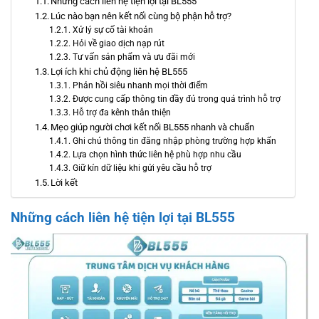
Những cách liên hệ tiện lợi tại BL555
Lúc nào bạn nên kết nối cùng bộ phận hỗ trợ?
Xử lý sự cố tài khoản
Hỏi về giao dịch nạp rút
Tư vấn sản phẩm và ưu đãi mới
Lợi ích khi chủ động liên hệ BL555
Phản hồi siêu nhanh mọi thời điểm
Được cung cấp thông tin đầy đủ trong quá trình hỗ trợ
Hỗ trợ đa kênh thân thiện
Mẹo giúp người chơi kết nối BL555 nhanh và chuẩn
Ghi chú thông tin đăng nhập phòng trường hợp khẩn
Lựa chọn hình thức liên hệ phù hợp nhu cầu
Giữ kín dữ liệu khi gửi yêu cầu hỗ trợ
Lời kết
Những cách liên hệ tiện lợi tại BL555