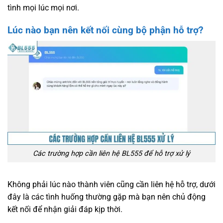
tình mọi lúc mọi nơi.
Lúc nào bạn nên kết nối cùng bộ phận hỗ trợ?
Các trường hợp cần liên hệ BL555 để hỗ trợ xử lý
Không phải lúc nào thành viên cũng cần liên hệ hỗ trợ, dưới
đây là các tình huống thường gặp mà bạn nên chủ động
kết nối để nhận giải đáp kịp thời.