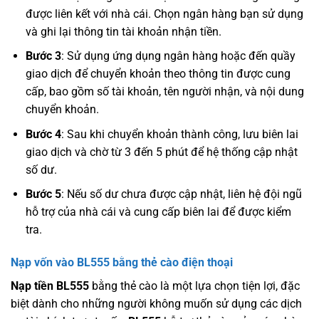
được liên kết với nhà cái. Chọn ngân hàng bạn sử dụng
và ghi lại thông tin tài khoản nhận tiền.
Bước 3
: Sử dụng ứng dụng ngân hàng hoặc đến quầy
giao dịch để chuyển khoản theo thông tin được cung
cấp, bao gồm số tài khoản, tên người nhận, và nội dung
chuyển khoản.
Bước 4
: Sau khi chuyển khoản thành công, lưu biên lai
giao dịch và chờ từ 3 đến 5 phút để hệ thống cập nhật
số dư.
Bước 5
: Nếu số dư chưa được cập nhật, liên hệ đội ngũ
hỗ trợ của nhà cái và cung cấp biên lai để được kiểm
tra.
Nạp vốn vào BL555 bằng thẻ cào điện thoại
Nạp tiền BL555
bằng thẻ cào là một lựa chọn tiện lợi, đặc
biệt dành cho những người không muốn sử dụng các dịch