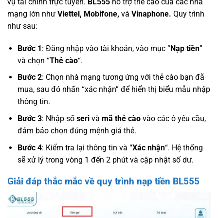
vụ tài chính trực tuyến.
BL555
hỗ trợ thẻ cào của các nhà
mạng lớn như
Viettel, Mobifone,
và
Vinaphone.
Quy trình
như sau:
Bước 1
: Đăng nhập vào tài khoản, vào mục “
Nạp tiền
”
và chọn “
Thẻ cào
“.
Bước 2
: Chọn nhà mạng tương ứng với thẻ cào bạn đã
mua, sau đó nhấn “xác nhận” để hiển thị biểu mẫu nhập
thông tin.
Bước 3
: Nhập số
seri
và
mã thẻ cào
vào các ô yêu cầu,
đảm bảo chọn đúng mệnh giá thẻ.
Bước 4
: Kiểm tra lại thông tin và “
Xác nhận
“. Hệ thống
sẽ xử lý trong vòng 1 đến 2 phút và cập nhật số dư.
Giải đáp thắc mắc về quy trình nạp tiền BL555