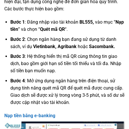
hiện đại, tận dụng công nghệ để đơn giản hóa quy trình.
Các bước thực hiện bao gồm:
Bước 1
: Đăng nhập vào tài khoản
BL555,
vào mục “
Nạp
tiền
” và chọn “
Quét mã QR
“.
Bước 2
: Chọn ngân hàng bạn đang sử dụng từ danh
sách, ví dụ
Vietinbank, Agribank
hoặc
Sacombank.
Bước 3
: Hệ thống hiển thị mã QR cùng thông tin giao
dịch, bao gồm giới hạn số tiền tối thiểu và tối đa. Nhập
số tiền bạn muốn nạp.
Bước 4
: Mở ứng dụng ngân hàng trên điện thoại, sử
dụng tính năng quét mã QR để quét mã được cung cấp.
Giao dịch sẽ được xử lý trong vòng 3-5 phút, và số dư sẽ
được cập nhật vào tài khoản.
Nạp tiền bằng e-banking