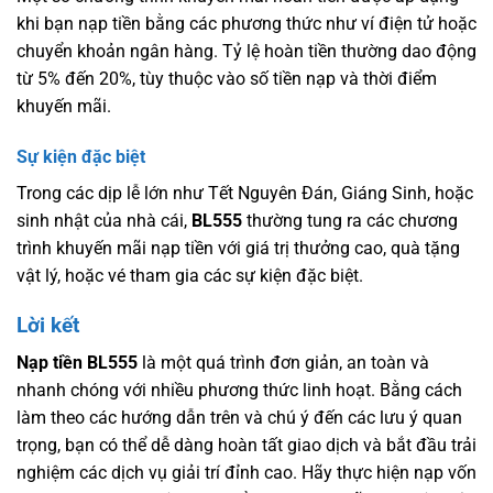
khi bạn nạp tiền bằng các phương thức như ví điện tử hoặc
chuyển khoản ngân hàng. Tỷ lệ hoàn tiền thường dao động
từ 5% đến 20%, tùy thuộc vào số tiền nạp và thời điểm
khuyến mãi.
Sự kiện đặc biệt
Trong các dịp lễ lớn như Tết Nguyên Đán, Giáng Sinh, hoặc
sinh nhật của nhà cái,
BL555
thường tung ra các chương
trình khuyến mãi nạp tiền với giá trị thưởng cao, quà tặng
vật lý, hoặc vé tham gia các sự kiện đặc biệt.
Lời kết
Nạp tiền BL555
là một quá trình đơn giản, an toàn và
nhanh chóng với nhiều phương thức linh hoạt. Bằng cách
làm theo các hướng dẫn trên và chú ý đến các lưu ý quan
trọng, bạn có thể dễ dàng hoàn tất giao dịch và bắt đầu trải
nghiệm các dịch vụ giải trí đỉnh cao. Hãy thực hiện nạp vốn