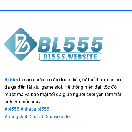
Trúng
BL555:
Từ
Săn
BL555
Lộc
Vàng,
Trúng
Thưởng
Liền
Tay
BL555
là sân chơi cá cược toàn diện, từ thể thao, casino,
đá gà đến tài xỉu, game slot. Hệ thống hiện đại, tốc độ
mượt mà và bảo mật tối đa giúp người chơi yên tâm trải
nghiệm mỗi ngày.
#bl555
#nhacaibl555
#trangchubl555
#bl555website