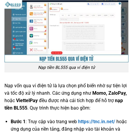
Nạp tiền BL555 qua ví điện tử
Nạp vốn qua ví điện tử là lựa chọn phổ biến nhờ sự tiện lợi
và tốc độ xử lý nhanh. Các ứng dụng như
Momo, ZaloPay,
hoặc
ViettelPay
đều được nhà cái tích hợp để hỗ trợ
nạp
tiền BL555
. Quy trình thực hiện bao gồm:
Bước 1
: Truy cập vào trang web
https://tnc.in.net/
hoặc
ứng dụng của nền tảng, đăng nhập vào tài khoản và