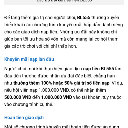
Các ưu đãi khi nạp tiền BL555
Để tăng thêm giá trị cho người chơi,
BL555
thường xuyên
triển khai các chương trình khuyến mãi hấp dẫn dành riêng
cho các giao dịch nạp tiền. Những ưu đãi này không chỉ
giúp bạn tối ưu hóa số vốn mà còn mang lại cơ hội tham
gia các trò chơi với chi phí thấp hơn.
Khuyến mãi nạp lần đầu
Người chơi mới khi thực hiện giao dịch
nạp tiền BL555
lần
đầu tiên thường được nhận ưu đãi đặc biệt, chẳng hạn
như
thưởng thêm 100% hoặc 50% giá trị số tiền nạp
. Ví dụ,
nếu hội viên nạp 1.000.000 VND, có thể nhận thêm
500.000 VND
đến
1.000.000 VND
vào tài khoản, tùy thuộc
vào chương trình cụ thể.
Hoàn tiền giao dịch
Một số chương trình khuyến mãi hoàn tiền được áp dụng